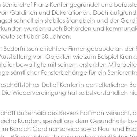
Seniorchef Franz Kenter gegründet und befasste s
e von Gardinen und Dekorationen. Doch aufgrund
el schnell ein stabiles Standbein und der Gard
vatkunden wurden auch Behörden und kommunal
eute seit über 30 Jahren.
n Bedürfnissen errichtete Firmengebäude an der F
 Ausstattung von Objekten wie zum Beispiel Kra
telier bewältigte mit seinem erstarkten Mitarbeit
e sämtlicher Fensterbehänge für ein Seniorenhe
eschäftsführer Detlef Kenter in den elterlichen Be
Die Wiedervereinigung hat selbstverständlich hi
chaft außerhalb des Reviers hat man versucht,
lreiche Kunden, speziell aus dem Gesundheits- b
nd im Bereich Gardinenservice sowie Neu- und Er
olz. „Wir versuchen stets ein partnerschaftliches