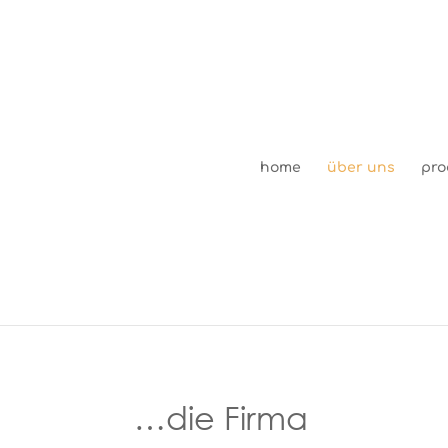
home
über uns
pro
…die Firma