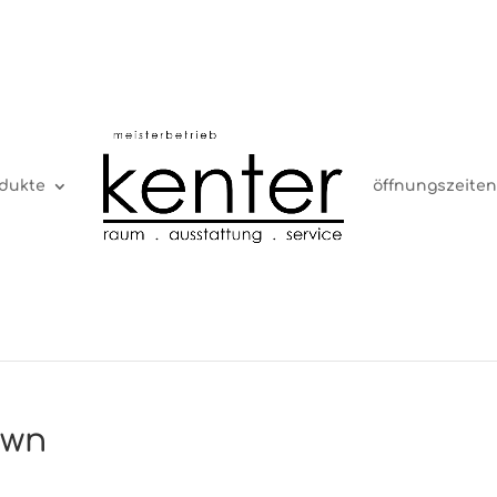
dukte
öffnungszeiten
own